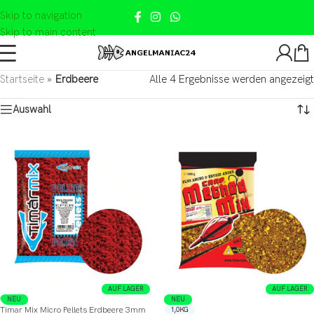
Skip to navigation
Skip to main content
Startseite
»
Erdbeere
Alle 4 Ergebnisse werden angezeigt
Auswahl
AUF LAGER
AUF LAGER
NEU
NEU
Timar Mix Micro Pellets Erdbeere 3mm
1,0KG