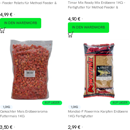
Timar Mix Ready Mix Erdbeere 1KG –
– Feeder Pellets für Method Feeder &
Fertigfutter für Method Feeder &
Friedfisch
Friedfisch
4,99
€
*
4,90
€
*
IN DEN WARENKORB
IN DEN WARENKORB
AUF LAGER
AUF LAGER
1,0KG
1,0KG
Gekochter Mais Erdbeeraroma
Mondial-F Powermix Karpfen Erdbeere
Futtermais 1KG
1KG Fertigfutter
3,50
€
2,99
€
*
*