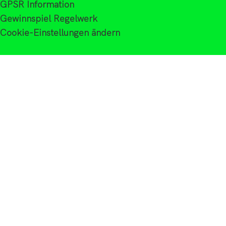
GPSR Information
Gewinnspiel Regelwerk
Cookie-Einstellungen ändern
Gesetzliche Informationen
Datenschutz
Impressum
AGB
Widerrufsbelehrung
Batteriegesetz
VERTRAG WIDERRUFEN
ANGELMANIAC24.DE