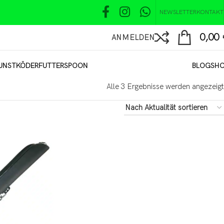
NEWSLETTER
KONTAKT
0,00
ANMELDEN
UNSTKÖDER
FUTTER
SPOON
BLOG
SH
Alle 3 Ergebnisse werden angezeigt