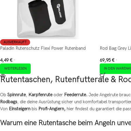
AUSVERKAUFT
Paladin Rutenschutz Flexi Power Rutenband
Rod Bag Grey Li
4,49
€
69,95
€
*
*
WEITERLESEN
IN DEN WARENK
Rutentaschen, Rutenfutterale & Rod
Ob
Spinnrute
,
Karpfenrute
oder
Feederrute.
Jede Angelrute brauc
Rodbags
, die deine Ausrüstung sicher und komfortabel transportie
Von
Einsteigern
bis
Profi-Anglern,
hier findest du garantiert die p
Warum eine Rutentasche beim Angeln unver