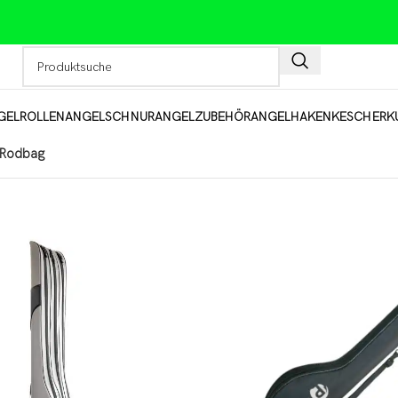
GELROLLEN
ANGELSCHNUR
ANGELZUBEHÖR
ANGELHAKEN
KESCHER
K
& Rodbag