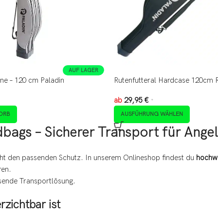
AUF LAGER
ne – 120 cm Paladin
Rutenfutteral Hardcase 120cm 
ab
29,95
€
*
ORB
AUSFÜHRUNG WÄHLEN
bags – Sicherer Transport für Ange
ht den passenden Schutz. In unserem Onlineshop findest du
hochwe
ren.
assende Transportlösung.
zichtbar ist