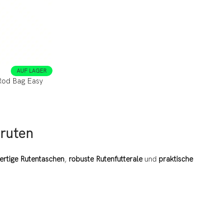
AUF LAGER
Rod Bag Easy
lruten
rtige Rutentaschen
,
robuste Rutenfutterale
und
praktische