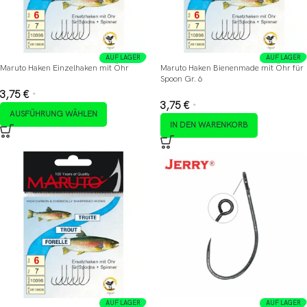
AUF LAGER
AUF LAGER
Maruto Haken Einzelhaken mit Öhr
Maruto Haken Bienenmade mit Öhr für
Spoon Gr. 6
3,75
€
*
3,75
€
*
AUSFÜHRUNG WÄHLEN
IN DEN WARENKORB
AUF LAGER
AUF LAGER