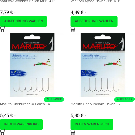
VanFook Wobbler Haken MEB-41F
VanFook Spoon Haken SPB-41B
7,79
€
4,49
€
*
*
AUSFÜHRUNG WÄHLEN
AUSFÜHRUNG WÄHLEN
AUF LAGER
AUF LAGER
Maruto Cheburashka Haken – 4
Maruto Cheburashka Haken – 2
5,45
€
5,45
€
*
*
IN DEN WARENKORB
IN DEN WARENKORB