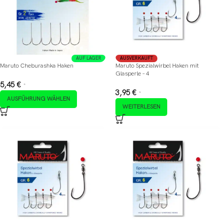
AUF LAGER
AUSVERKAUFT
Maruto Cheburashka Haken
Maruto Spezialwirbel Haken mit
Glasperle – 4
5,45
€
*
3,95
€
*
AUSFÜHRUNG WÄHLEN
WEITERLESEN