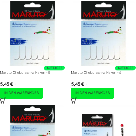
AUF LAGER
AUF LAGER
Maruto Cheburashka Haken – 8
Maruto Cheburashka Haken – 6
5,45
€
5,45
€
*
*
IN DEN WARENKORB
IN DEN WARENKORB