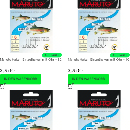
AUF LAGER
AUF LAGER
Maruto Haken Einzelhaken mit Öhr – 12
Maruto Haken Einzelhaken mit Öhr – 10
3,75
€
3,75
€
*
*
IN DEN WARENKORB
IN DEN WARENKORB