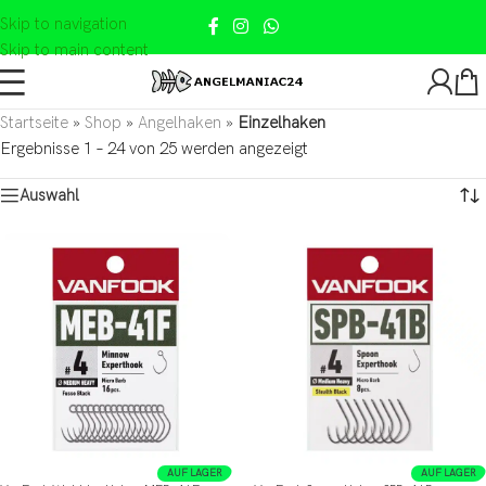
Skip to navigation
Skip to main content
Startseite
»
Shop
»
Angelhaken
»
Einzelhaken
Ergebnisse 1 – 24 von 25 werden angezeigt
Auswahl
AUF LAGER
AUF LAGER