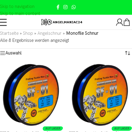
Skip to navigation
Skip to main content
Startseite
»
Shop
»
Angelschnur
»
Monofile Schnur
Alle 8 Ergebnisse werden angezeigt
Auswahl
AUF LAGER
AUF LAGER