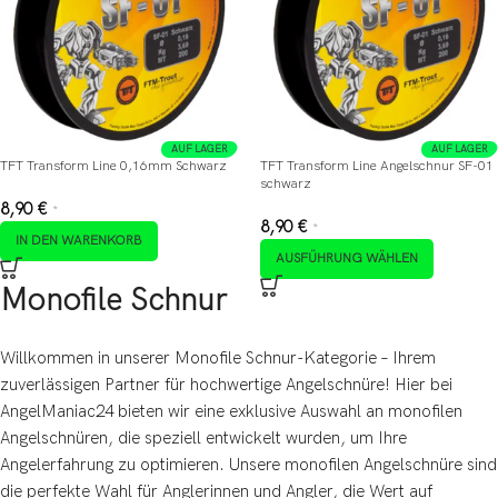
AUF LAGER
AUF LAGER
TFT Transform Line 0,16mm Schwarz
TFT Transform Line Angelschnur SF-01
schwarz
8,90
€
*
8,90
€
*
IN DEN WARENKORB
AUSFÜHRUNG WÄHLEN
Monofile Schnur
Willkommen in unserer Monofile Schnur-Kategorie – Ihrem
zuverlässigen Partner für hochwertige Angelschnüre! Hier bei
AngelManiac24 bieten wir eine exklusive Auswahl an monofilen
Angelschnüren, die speziell entwickelt wurden, um Ihre
Angelerfahrung zu optimieren. Unsere monofilen Angelschnüre sind
die perfekte Wahl für Anglerinnen und Angler, die Wert auf