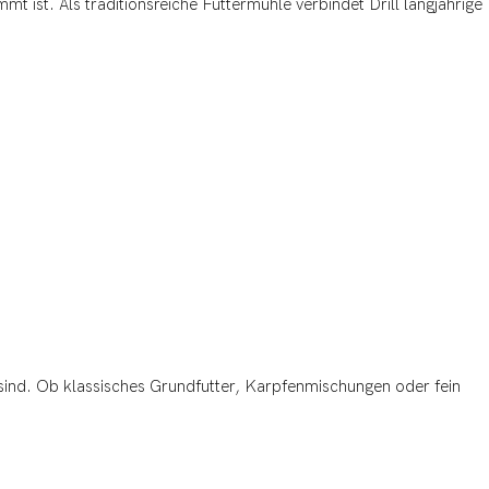
mt ist. Als traditionsreiche Futtermühle verbindet Drill langjährige
sind. Ob klassisches Grundfutter, Karpfenmischungen oder fein