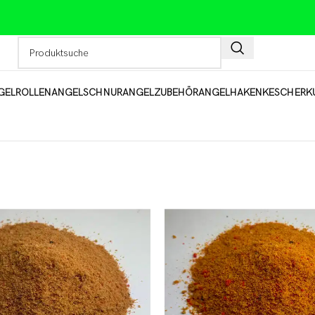
GELROLLEN
ANGELSCHNUR
ANGELZUBEHÖR
ANGELHAKEN
KESCHER
K