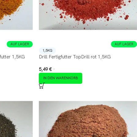
AUF LAGER
AUF LAGER
1,5KG
lfutter 1,5KG
Drill Fertigfutter TopDrill rot 1,5KG
5,49
€
*
IN DEN WARENKORB