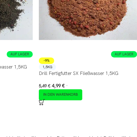
AUF LAGER
AUF LAGER
-9%
eßwasser 1,5KG
1,5KG
Drill Fertigfutter SX Fließwasser 1,5KG
4,99
€
5,49
€
*
IN DEN WARENKORB