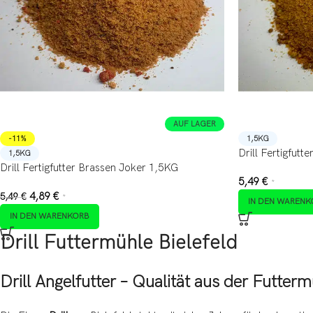
AUF LAGER
-11%
1,5KG
Drill Fertigfutt
1,5KG
Drill Fertigfutter Brassen Joker 1,5KG
5,49
€
*
4,89
€
5,49
€
*
IN DEN WARENK
IN DEN WARENKORB
Drill Futtermühle Bielefeld
Drill Angelfutter – Qualität aus der Futterm