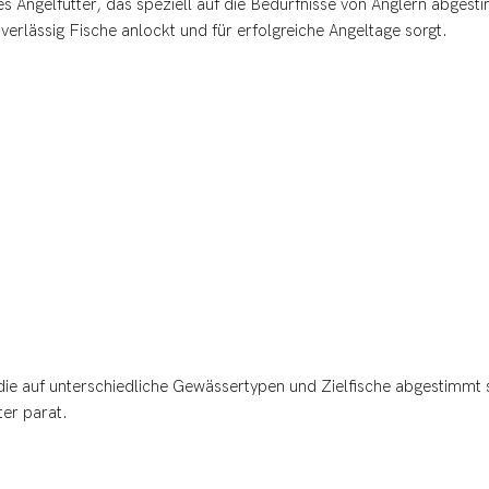
es Angelfutter, das speziell auf die Bedürfnisse von Anglern abgestim
verlässig Fische anlockt und für erfolgreiche Angeltage sorgt.
die auf unterschiedliche Gewässertypen und Zielfische abgestimmt 
ter parat.