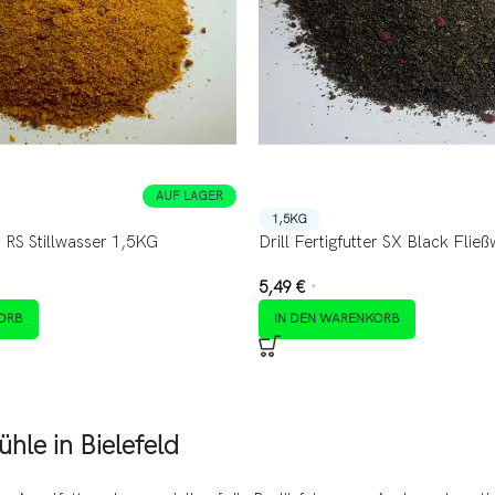
AUF LAGER
1,5KG
er RS Stillwasser 1,5KG
Drill Fertigfutter SX Black Fli
5,49
€
*
ORB
IN DEN WARENKORB
ühle in Bielefeld