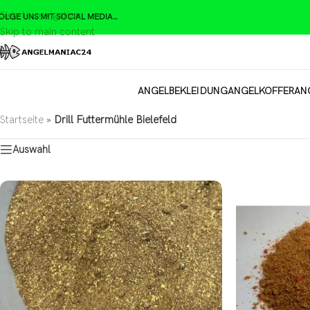
Skip to navigation
OLGE UNS MIT SOCIAL MEDIA…
Skip to main content
ANGELBEKLEIDUNG
ANGELKOFFER
AN
Startseite
»
Drill Futtermühle Bielefeld
Auswahl