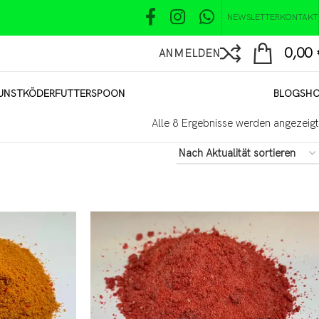
NEWSLETTER
KONTAKT
0,00
ANMELDEN
UNSTKÖDER
FUTTER
SPOON
BLOG
SH
Alle 8 Ergebnisse werden angezeigt