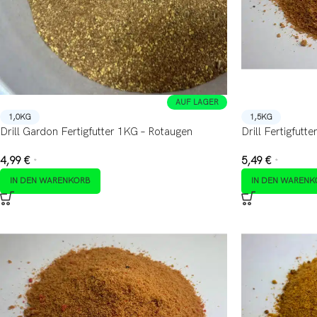
AUF LAGER
1,0KG
1,5KG
Drill Gardon Fertigfutter 1KG – Rotaugen
Drill Fertigfut
4,99
€
5,49
€
*
*
IN DEN WARENKORB
IN DEN WARENK