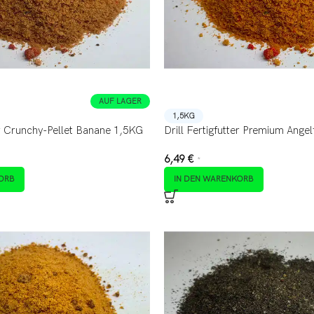
AUF LAGER
1,5KG
ter Crunchy-Pellet Banane 1,5KG
Drill Fertigfutter Premium Ange
6,49
€
*
ORB
IN DEN WARENKORB