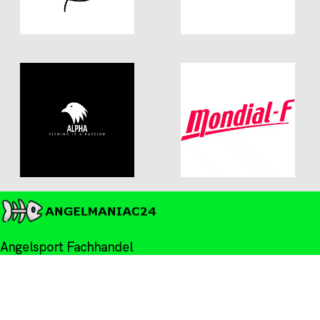
Angelsport Fachhandel
Mannheimer Straße 11
67655 Kaiserslautern, DE
Phone: +49 (0)631 41410848