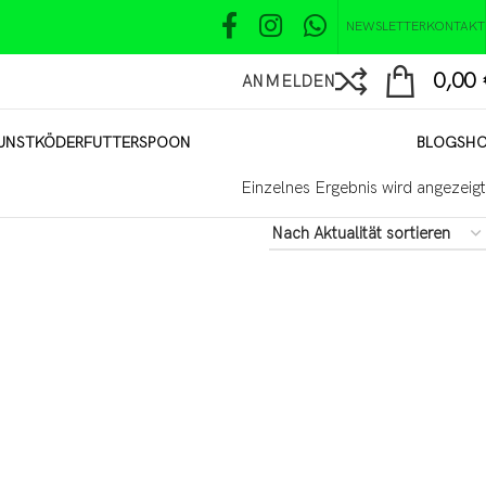
NEWSLETTER
KONTAKT
0,00
ANMELDEN
UNSTKÖDER
FUTTER
SPOON
BLOG
SH
Einzelnes Ergebnis wird angezeigt