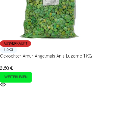
AUSVERKAUFT
1,0KG
Gekochter Amur Angelmais Anis Luzerne 1KG
3,50
€
*
WEITERLESEN