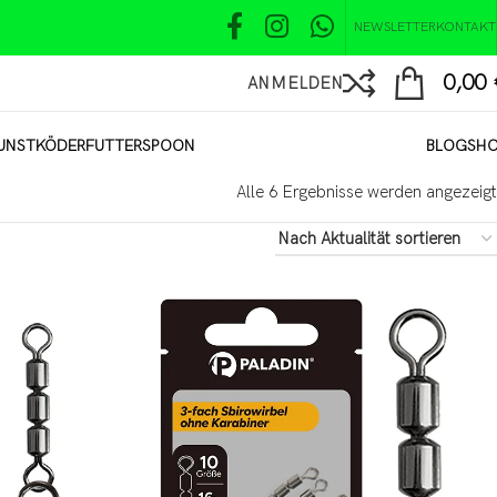
NEWSLETTER
KONTAKT
0,00
ANMELDEN
UNSTKÖDER
FUTTER
SPOON
BLOG
SH
Alle 6 Ergebnisse werden angezeigt