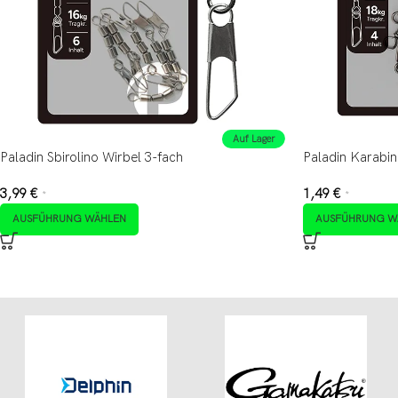
Auf Lager
Paladin Sbirolino Wirbel 3-fach
Paladin Karabin
3,99
€
1,49
€
*
*
AUSFÜHRUNG WÄHLEN
AUSFÜHRUNG W