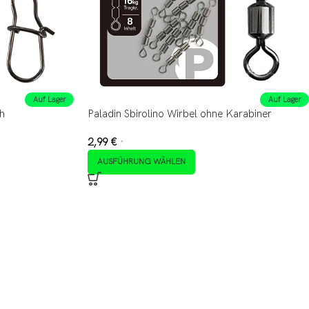
Auf Lager
Auf Lager
ch
Paladin Sbirolino Wirbel ohne Karabiner
2,99
€
*
AUSFÜHRUNG WÄHLEN