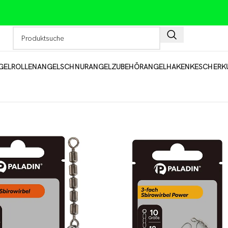
GELROLLEN
ANGELSCHNUR
ANGELZUBEHÖR
ANGELHAKEN
KESCHER
K