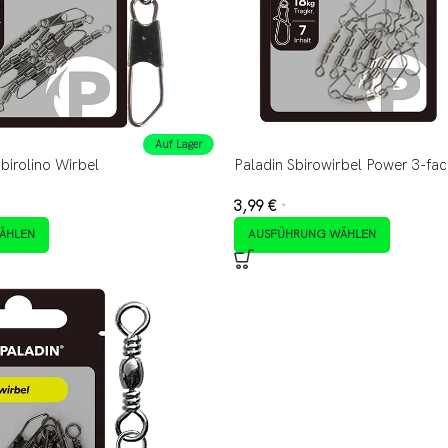
Auf Lager
birolino Wirbel
Paladin Sbirowirbel Power 3-fa
3,99
€
*
ÄHLEN
AUSFÜHRUNG WÄHLEN