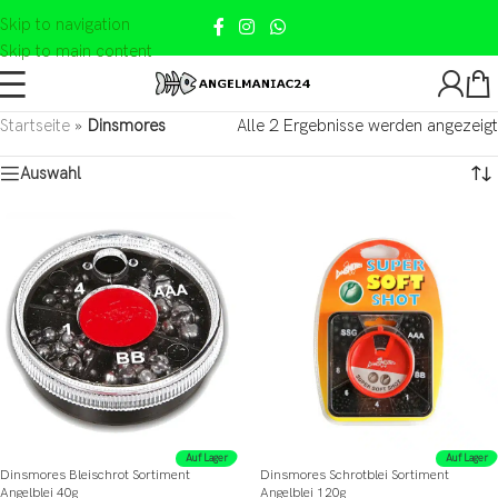
Skip to navigation
Skip to main content
Startseite
»
Dinsmores
Alle 2 Ergebnisse werden angezeigt
Auswahl
Auf Lager
Auf Lager
Dinsmores Bleischrot Sortiment
Dinsmores Schrotblei Sortiment
Angelblei 40g
Angelblei 120g