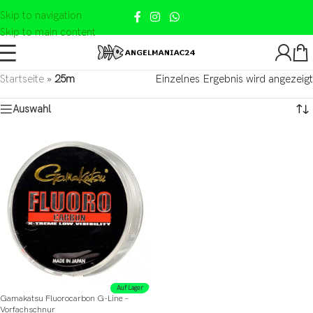
Skip to navigation
Skip to main content
Startseite
»
25m
Einzelnes Ergebnis wird angezeigt
Auswahl
Auf Lager
Gamakatsu Fluorocarbon G-Line –
Vorfachschnur