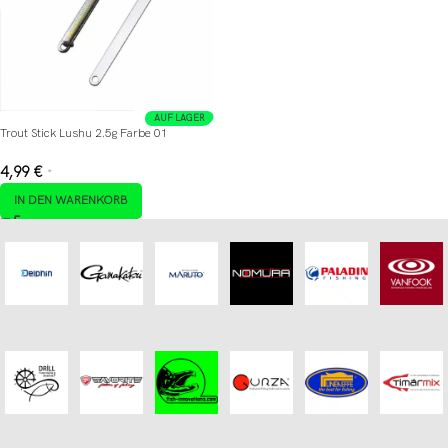
AUF LAGER
Trout Stick Lushu 2.5g Farbe 01
4,99
€
*
IN DEN WARENKORB