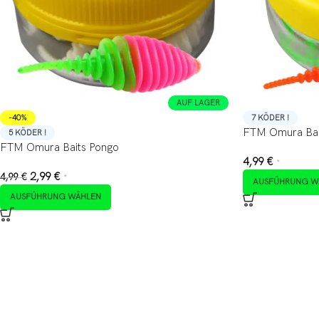
AUF LAGER
-40%
7 KÖDER !
FTM Omura Bait
5 KÖDER !
FTM Omura Baits Pongo
4,99
€
*
2,99
€
4,99
€
*
AUSFÜHRUNG W
AUSFÜHRUNG WÄHLEN