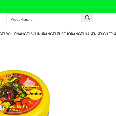
GELROLLEN
ANGELSCHNUR
ANGELZUBEHÖR
ANGELHAKEN
KESCHER
K