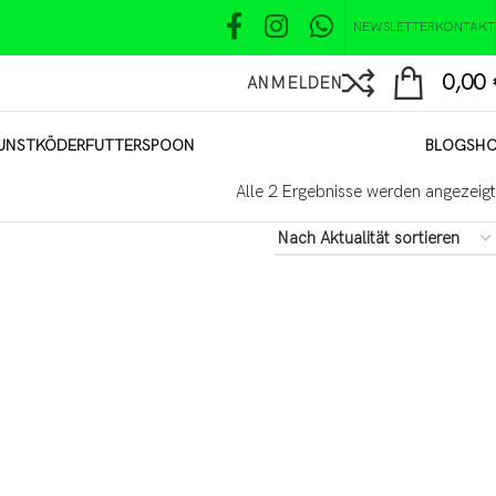
NEWSLETTER
KONTAKT
0,00
ANMELDEN
UNSTKÖDER
FUTTER
SPOON
BLOG
SH
Alle 2 Ergebnisse werden angezeigt