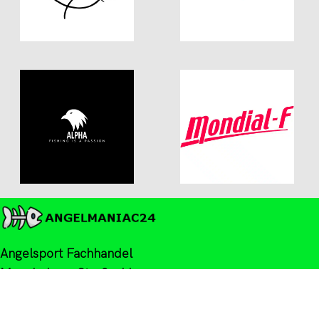
Angelsport Fachhandel
Mannheimer Straße 11
67655 Kaiserslautern, DE
Phone: +49 (0)631 41410848