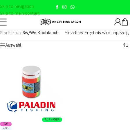
Skip to navigation
Skip to main content
Startseite
»
Sw/We Knoblauch
Einzelnes Ergebnis wird angezeigt
Auswahl
AUF LAGER
TOP
60G