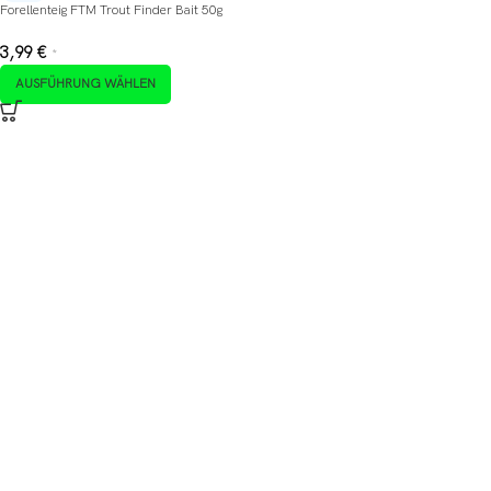
Forellenteig FTM Trout Finder Bait 50g
3,99
€
*
AUSFÜHRUNG WÄHLEN