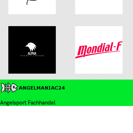
Angelsport Fachhandel
Mannheimer Straße 11
67655 Kaiserslautern, DE
Phone: +49 (0)631 41410848