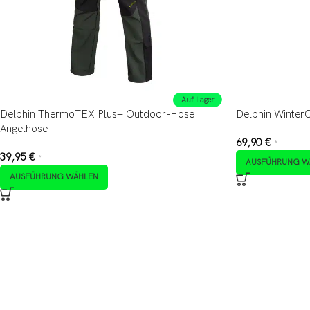
Auf Lager
Delphin ThermoTEX Plus+ Outdoor-Hose
Delphin Winter
Angelhose
69,90
€
*
39,95
€
*
AUSFÜHRUNG W
AUSFÜHRUNG WÄHLEN