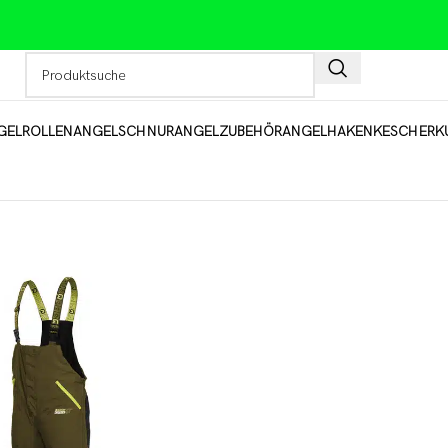
GELROLLEN
ANGELSCHNUR
ANGELZUBEHÖR
ANGELHAKEN
KESCHER
K