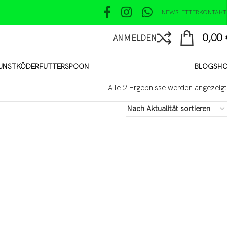
NEWSLETTER
KONTAKT
0,00
ANMELDEN
UNSTKÖDER
FUTTER
SPOON
BLOG
SH
Alle 2 Ergebnisse werden angezeigt