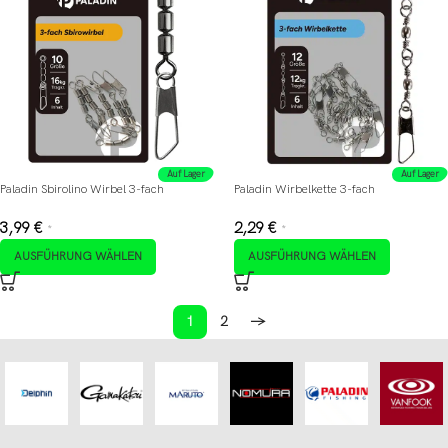
Auf Lager
Auf Lager
Paladin Sbirolino Wirbel 3-fach
Paladin Wirbelkette 3-fach
3,99
€
2,29
€
*
*
AUSFÜHRUNG WÄHLEN
AUSFÜHRUNG WÄHLEN
1
2
→