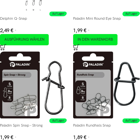
Auf Lager
Auf Lager
Delphin Q-Snap
Paladin Mini Round Eye Snap
2,49
€
1,99
€
*
*
AUSFÜHRUNG WÄHLEN
IN DEN WARENKORB
Auf Lager
Auf Lager
Paladin Spin Snap – Strong
Paladin Rundhals Snap
1,99
€
1,89
€
*
*