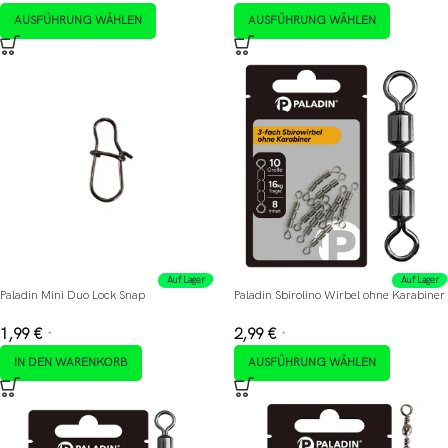
AUSFÜHRUNG WÄHLEN
AUSFÜHRUNG WÄHLEN
Auf Lager
Auf Lager
Paladin Mini Duo Lock Snap
Paladin Sbirolino Wirbel ohne Karabiner
1,99
€
2,99
€
*
*
IN DEN WARENKORB
AUSFÜHRUNG WÄHLEN