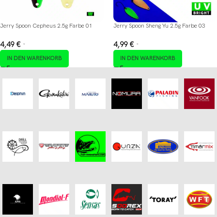
Jerry Spoon Cepheus 2.5g Farbe 01
Jerry Spoon Sheng Yu 2.5g Farbe 03
4,49
€
4,99
€
*
*
IN DEN WARENKORB
IN DEN WARENKORB