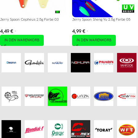
Jerry Spoon Cepheus 2.5g Farbe 03
Jerry Spoon Sheng Yu 2.5g Farbe 05
4,49
€
4,99
€
*
*
IN DEN WARENKORB
IN DEN WARENKORB