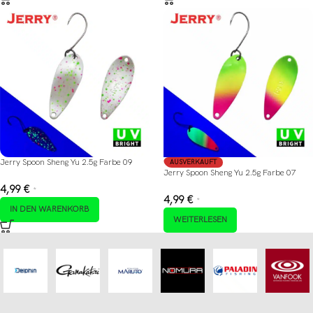
Jerry Spoon Sheng Yu 2.5g Farbe 09
AUSVERKAUFT
Jerry Spoon Sheng Yu 2.5g Farbe 07
4,99
€
*
4,99
€
*
IN DEN WARENKORB
WEITERLESEN