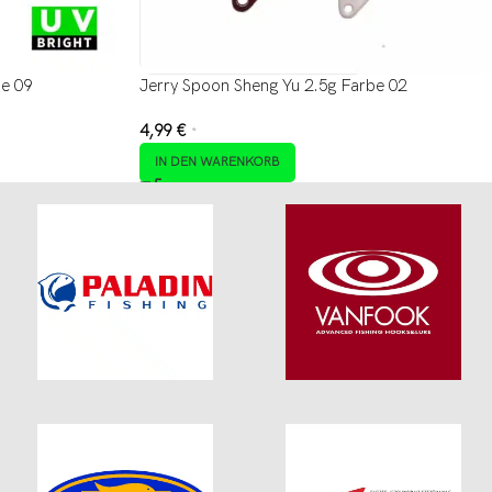
be 09
Jerry Spoon Sheng Yu 2.5g Farbe 02
4,99
€
*
IN DEN WARENKORB