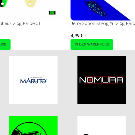
pheus 2.5g Farbe 01
Jerry Spoon Sheng Yu 2.5g Far
4,99
€
*
ORB
IN DEN WARENKORB