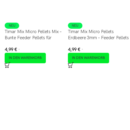
NEU
NEU
Timar Mix Micro Pellets Mix –
Timar Mix Micro Pellets
Bunte Feeder Pellets für
Erdbeere 3mm – Feeder Pellets
Method Feeder
für Method Feeder &
4,99
€
4,99
€
Friedfisch
*
*
IN DEN WARENKORB
IN DEN WARENKORB