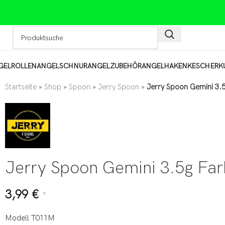
GELROLLEN
ANGELSCHNUR
ANGELZUBEHÖR
ANGELHAKEN
KESCHER
K
Startseite
»
Shop
»
Spoon
»
Jerry Spoon
»
Jerry Spoon Gemini 3.
Jerry Spoon Gemini 3.5g Far
3,99
€
*
Modell T011M