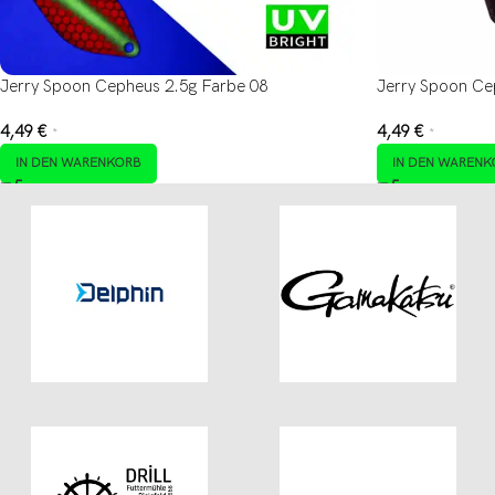
Jerry Spoon Cepheus 2.5g Farbe 08
Jerry Spoon Ce
4,49
€
4,49
€
*
*
IN DEN WARENKORB
IN DEN WARENK