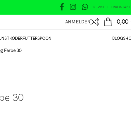
NEWSLETTER
KONTAKT
0,00
ANMELDEN
UNSTKÖDER
FUTTER
SPOON
BLOG
SH
5g Farbe 30
be 30