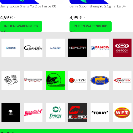
Jerry Spoon Sheng Yu 2.5g Farbe 08
Jerry Spoon Sheng Yu 2.5g Farbe 04
4,99
€
4,99
€
*
*
IN DEN WARENKORB
IN DEN WARENKORB