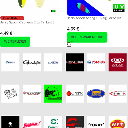
Jerry Spoon Sheng Yu 2.5g Farbe 08
AUSVERKAUFT
Jerry Spoon Cepheus 2.5g Farbe 02
4,99
€
*
4,49
€
*
IN DEN WARENKORB
WEITERLESEN