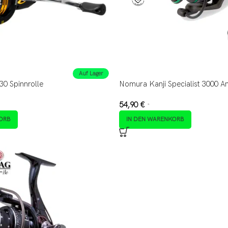
Auf Lager
30 Spinnrolle
Nomura Kanji Specialist 3000 An
54,90
€
*
ORB
IN DEN WARENKORB