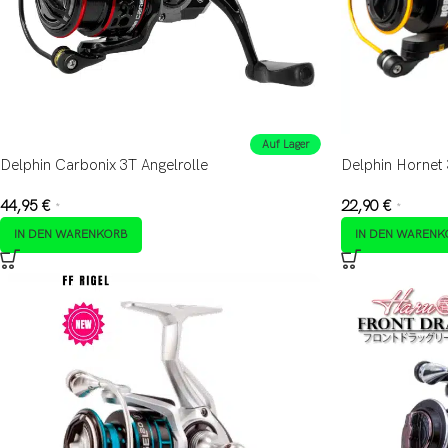
Auf Lager
Delphin Carbonix 3T Angelrolle
Delphin Hornet 
44,95
€
22,90
€
*
*
IN DEN WARENKORB
IN DEN WARENK