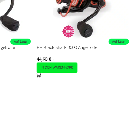
Auf Lager
Auf Lager
gelrolle
FF Black Shark 3000 Angelrolle
44,90
€
*
IN DEN WARENKORB