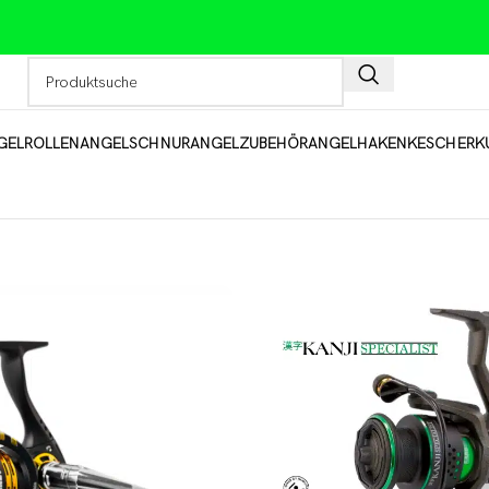
GELROLLEN
ANGELSCHNUR
ANGELZUBEHÖR
ANGELHAKEN
KESCHER
K