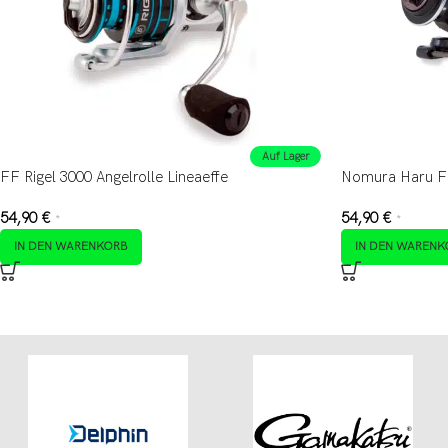
Auf Lager
FF Rigel 3000 Angelrolle Lineaeffe
Nomura Haru Fr
54,90
€
54,90
€
*
*
IN DEN WARENKORB
IN DEN WARENK