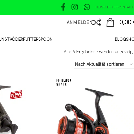
NEWSLETTER
KONTAKT
0,00
ANMELDEN
UNSTKÖDER
FUTTER
SPOON
BLOG
SH
Alle 6 Ergebnisse werden angezeigt