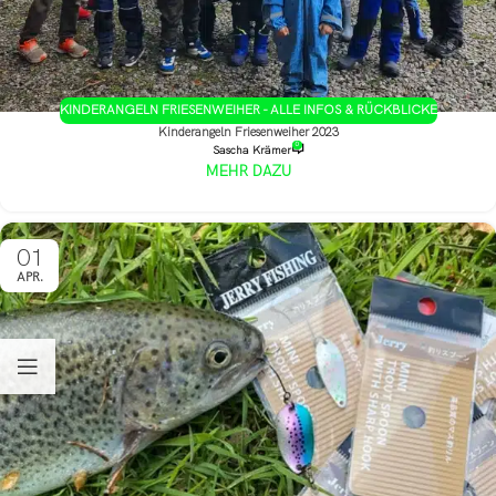
KINDERANGELN FRIESENWEIHER - ALLE INFOS & RÜCKBLICKE
Kinderangeln Friesenweiher 2023
0
Sascha Krämer
MEHR DAZU
01
APR.