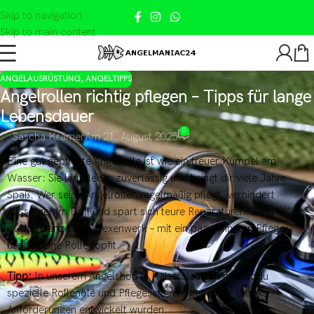
Skip to navigation
Skip to main content
ANGELAUSRÜSTUNG
,
ANGELTIPPS
Angelrollen richtig pflegen – Tipps für lange
Lebensdauer
0
Sascha Krämer
Am 21. August 2025
Eine gut gepflegte Angelrolle ist wie ein treuer Kumpel am
Wasser: Sie läuft leise, zuverlässig und bringt dir viele Jahre
Spaß. Wer seine Angelrollen regelmäßig pflegt, verhindert
Aussetzer im Drill und spart sich teure Reparaturen. Zum Glück
ist das Ganze kein Hexenwerk – mit ein paar Minuten Pflege
bleibt deine Rolle topfit.
Tipp:
In unserem Angelshop in Kaiserslautern findest du
spezielle Rollenöle und Pflegesets, die genau für diese
Anforderungen entwickelt wurden.