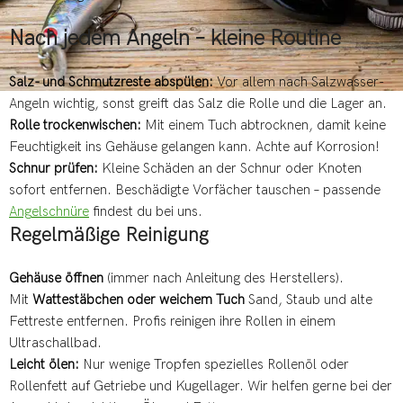
Nach jedem Angeln – kleine Routine
Salz- und Schmutzreste abspülen:
Vor allem nach Salzwasser-
Angeln wichtig, sonst greift das Salz die Rolle und die Lager an.
Rolle trockenwischen:
Mit einem Tuch abtrocknen, damit keine
Feuchtigkeit ins Gehäuse gelangen kann. Achte auf Korrosion!
Schnur prüfen:
Kleine Schäden an der Schnur oder Knoten
sofort entfernen. Beschädigte Vorfächer tauschen – passende
Angelschnüre
findest du bei uns.
Regelmäßige Reinigung
Gehäuse öffnen
(immer nach Anleitung des Herstellers).
Mit
Wattestäbchen oder weichem Tuch
Sand, Staub und alte
Fettreste entfernen. Profis reinigen ihre Rollen in einem
Ultraschallbad.
Leicht ölen:
Nur wenige Tropfen spezielles Rollenöl oder
Rollenfett auf Getriebe und Kugellager. Wir helfen gerne bei der