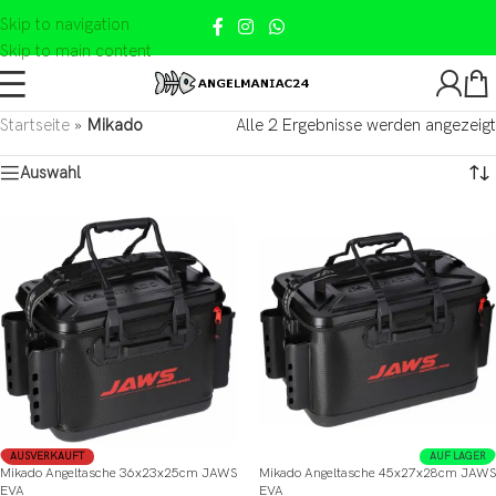
Skip to navigation
Skip to main content
Startseite
»
Mikado
Alle 2 Ergebnisse werden angezeigt
Auswahl
AUSVERKAUFT
AUF LAGER
Mikado Angeltasche 36x23x25cm JAWS
Mikado Angeltasche 45x27x28cm JAWS
EVA
EVA