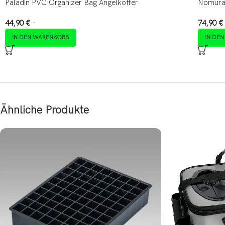
Paladin PVC Organizer Bag Angelkoffer
Nomura 
44,90
€
74,90
€
*
IN DEN WARENKORB
IN DE
Ähnliche Produkte