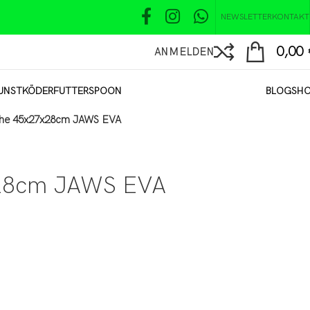
NEWSLETTER
KONTAKT
0,00
ANMELDEN
UNSTKÖDER
FUTTER
SPOON
BLOG
SH
che 45x27x28cm JAWS EVA
x28cm JAWS EVA