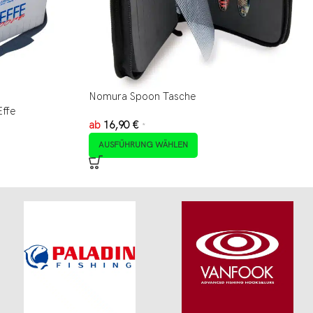
Nomura Spoon Tasche
Effe
ab
16,90
€
*
AUSFÜHRUNG WÄHLEN