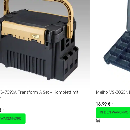
S-7090A Transform A Set – Komplett mit
Meiho VS-3020N
r
16,99
€
*
€
*
IN DEN WARENKO
N WARENKORB