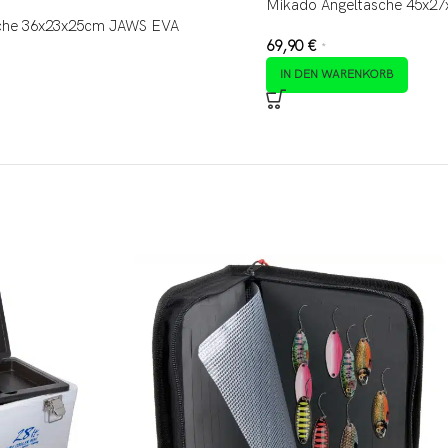
Mikado Angeltasche 45x2
che 36x23x25cm JAWS EVA
69,90
€
*
IN DEN WARENKORB