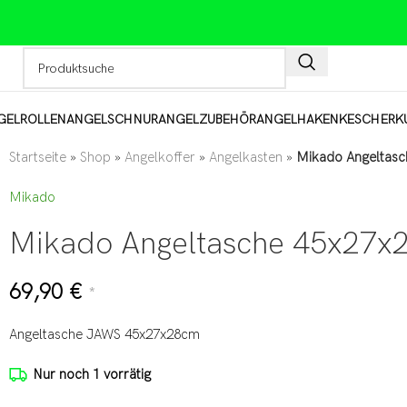
GELROLLEN
ANGELSCHNUR
ANGELZUBEHÖR
ANGELHAKEN
KESCHER
K
Startseite
»
Shop
»
Angelkoffer
»
Angelkasten
»
Mikado Angeltas
Mikado
Mikado Angeltasche 45x27
69,90
€
*
Angeltasche JAWS 45x27x28cm
Nur noch 1 vorrätig