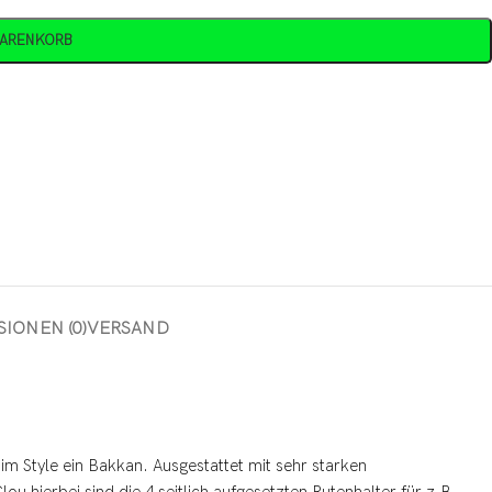
WARENKORB
IONEN (0)
VERSAND
im Style ein Bakkan. Ausgestattet mit sehr starken
 hierbei sind die 4 seitlich aufgesetzten Rutenhalter für z.B.