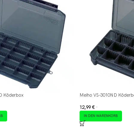
D Köderbox
Meiho VS-3010ND Köderb
12,99
€
*
RB
IN DEN WARENKORB