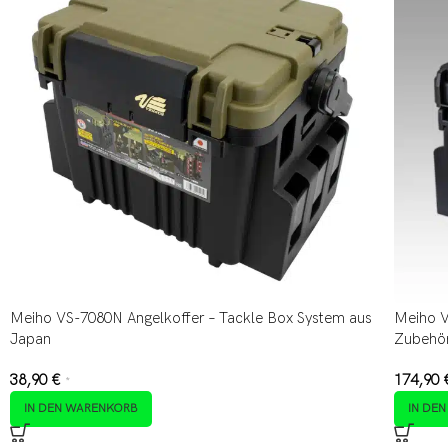
Meiho VS-7080N Angelkoffer – Tackle Box System aus
Meiho V
Japan
Zubehö
38,90
€
174,90
*
IN DEN WARENKORB
IN DE