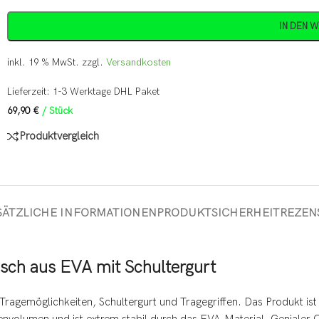
IN DEN 
inkl. 19 % MwSt.
zzgl.
Versandkosten
Lieferzeit:
1-3 Werktage DHL Paket
69,90
€
/
Stück
Produktvergleich
SÄTZLICHE INFORMATIONEN
PRODUKTSICHERHEIT
REZENS
sch aus EVA mit Schultergurt
ragemöglichkeiten, Schultergurt und Tragegriffen. Das Produkt ist 
volumen und ist extrem stabil durch das EVA-Material. Genialer Clou