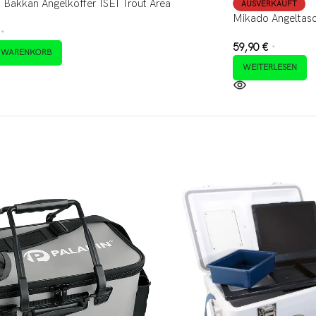
Bakkan Angelkoffer ISEI Trout Area
AUSVERKAUFT
Mikado Angeltas
*
59,90
€
*
N WARENKORB
WEITERLESEN