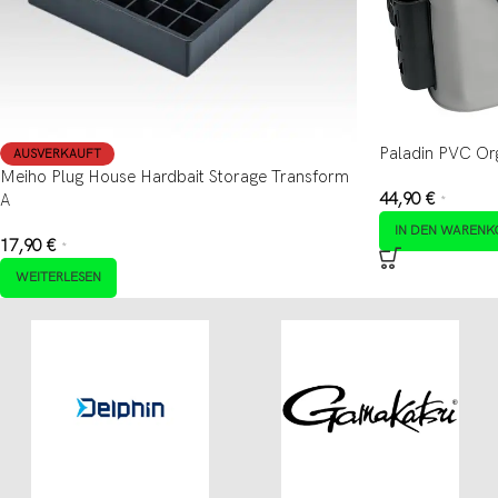
Paladin PVC Or
AUSVERKAUFT
Meiho Plug House Hardbait Storage Transform
44,90
€
A
*
IN DEN WARENK
17,90
€
*
WEITERLESEN