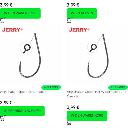
3,99
€
3,99
€
*
*
IN DEN WARENKORB
WEITERLESEN
AUF LAGER
AUF LAGER
Angelhaken Spoon Schonhaken
Angelhaken Spoon mit Widerhaken und
Öse – 8
3,99
€
*
3,99
€
*
AUSFÜHRUNG WÄHLEN
IN DEN WARENKORB