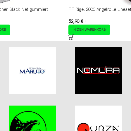
scher Black Net gummiert
FF Rigel 2000 Angelrolle Lineae
52,90
€
*
ORB
IN DEN WARENKORB