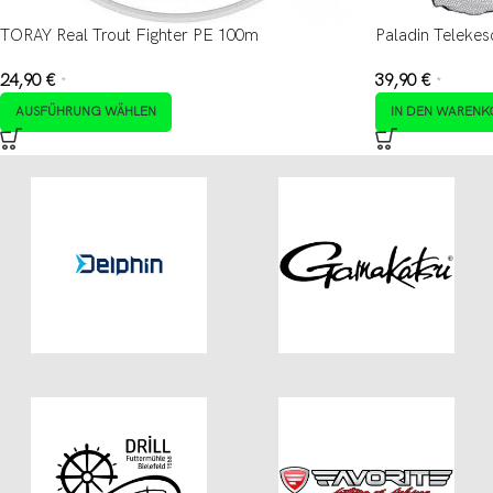
TORAY Real Trout Fighter PE 100m
Paladin Teleke
24,90
€
39,90
€
*
*
AUSFÜHRUNG WÄHLEN
IN DEN WARENK