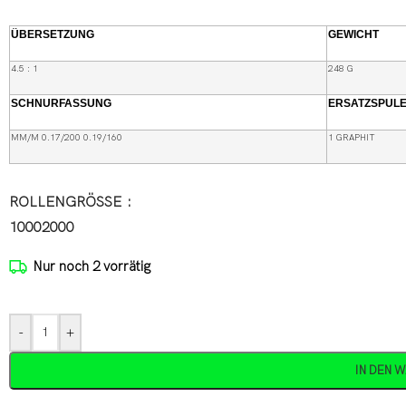
ÜBERSETZUNG
GEWICHT
4.5 : 1
248 G
SCHNURFASSUNG
ERSATZSPUL
MM/M 0.17/200 0.19/160
1 GRAPHIT
ROLLENGRÖSSE
1000
2000
Nur noch 2 vorrätig
-
+
IN DEN 