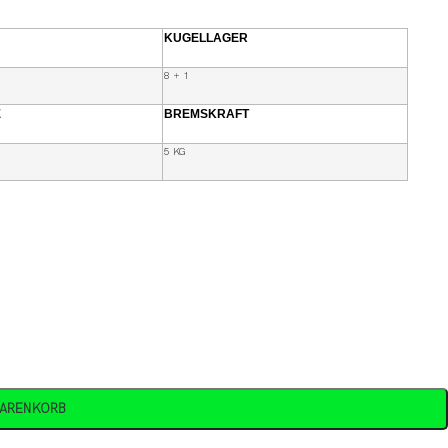
KUGELLAGER
8 + 1
E
BREMSKRAFT
5 KG
WARENKORB