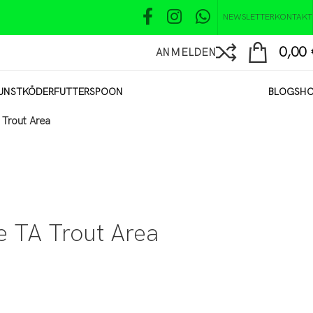
NEWSLETTER
KONTAKT
0,00
ANMELDEN
UNSTKÖDER
FUTTER
SPOON
BLOG
SH
 Trout Area
 TA Trout Area