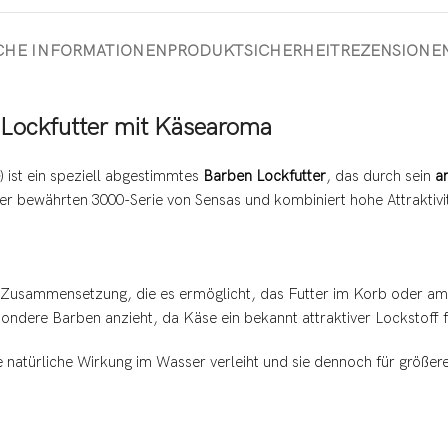
CHE INFORMATIONEN
PRODUKTSICHERHEIT
REZENSIONEN 
 Lockfutter mit Käsearoma
) ist ein speziell abgestimmtes
Barben Lockfutter
, das durch sein
a
er bewährten 3000-Serie von Sensas und kombiniert hohe Attraktivitä
e Zusammensetzung, die es ermöglicht, das Futter im Korb oder am P
ondere Barben anzieht, da Käse ein bekannt attraktiver Lockstoff fü
 natürliche Wirkung im Wasser verleiht und sie dennoch für größer