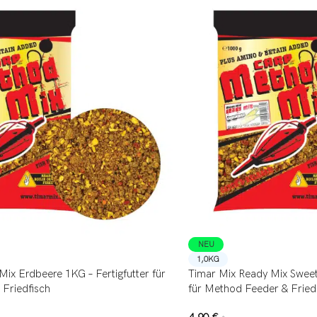
NEU
1,0KG
ix Erdbeere 1KG – Fertigfutter für
Timar Mix Ready Mix Sweet
Friedfisch
für Method Feeder & Fried