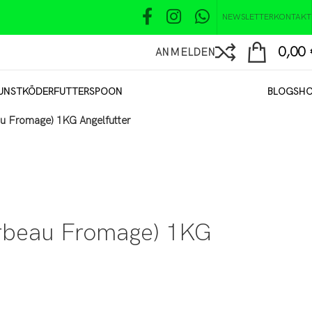
NEWSLETTER
KONTAKT
0,00
ANMELDEN
UNSTKÖDER
FUTTER
SPOON
BLOG
SH
u Fromage) 1KG Angelfutter
arbeau Fromage) 1KG