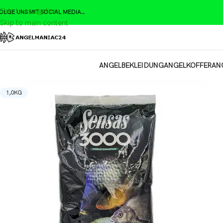
Skip to navigation
OLGE UNS MIT SOCIAL MEDIA…
Skip to main content
ANGELBEKLEIDUNG
ANGELKOFFER
AN
1,0KG