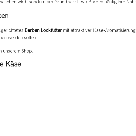
gewaschen wird, sondern am Grund wirkt, wo Barben häufig ihre Na
ben
elgerichtetes
Barben Lockfutter
mit attraktiver Käse-Aromatisierung
chen werden sollen.
n unserem Shop.
be Käse