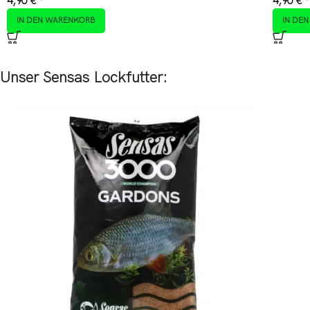
4,90
€
4,90
€
*
*
IN DEN WARENKORB
IN DE
Unser Sensas Lockfutter: