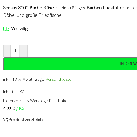
Sensas 3000 Barbe Käse
ist ein kräftiges
Barben Lockfutter
mit a
Döbel und große Friedfische.
Vorrätig
-
+
IN DEN 
inkl. 19 % MwSt.
zzgl.
Versandkosten
Inhalt: 1
KG
Lieferzeit:
1-3 Werktage DHL Paket
4,99
€
/
KG
Produktvergleich