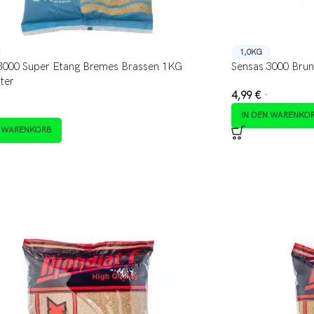
1,0KG
3000 Super Etang Bremes Brassen 1KG
Sensas 3000 Brun
ter
4,99
€
*
IN DEN WARENKO
N WARENKORB