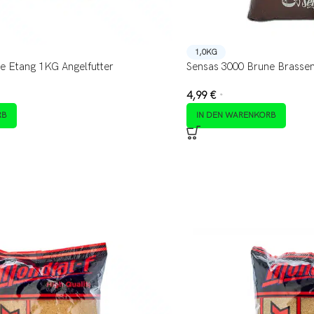
1,0KG
e Etang 1KG Angelfutter
Sensas 3000 Brune Brassen
4,99
€
*
RB
IN DEN WARENKORB