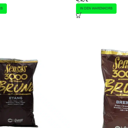
4,90
€
*
RB
IN DEN WARENKORB