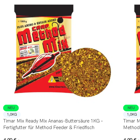
NEU
NEU
1,0KG
1,0KG
Timar Mix Ready Mix Ananas-Buttersäure 1KG –
Timar Mi
Fertigfutter für Method Feeder & Friedfisch
Method 