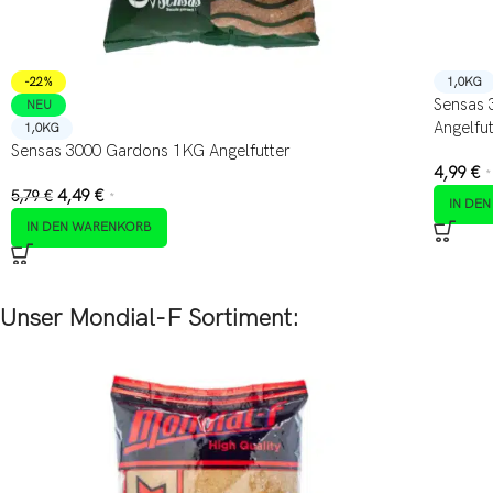
-22%
1,0KG
Sensas 
NEU
Angelfut
1,0KG
Sensas 3000 Gardons 1KG Angelfutter
4,99
€
*
4,49
€
5,79
€
*
IN DE
IN DEN WARENKORB
Unser Mondial-F Sortiment: