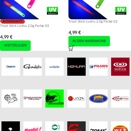
Trout Stick Lushu 2.0g Farbe 02
AUSVERKAUFT
Trout Stick Lushu 2.0g Farbe 03
4,99
€
*
4,99
€
*
IN DEN WARENKORB
WEITERLESEN