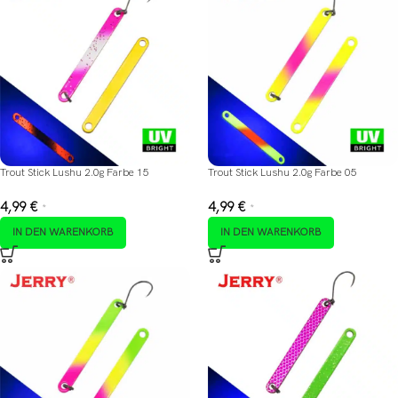
Trout Stick Lushu 2.0g Farbe 15
Trout Stick Lushu 2.0g Farbe 05
4,99
€
4,99
€
*
*
IN DEN WARENKORB
IN DEN WARENKORB