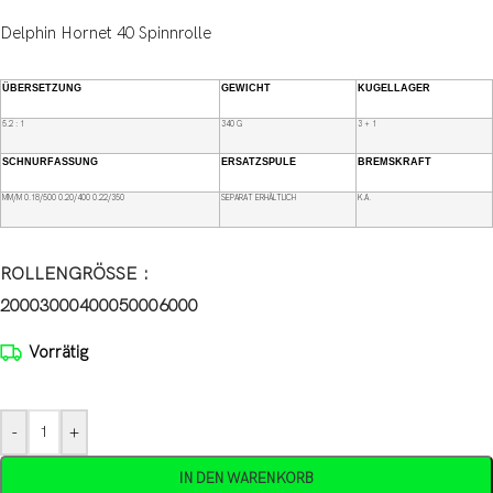
Delphin Hornet 40 Spinnrolle
ÜBERSETZUNG
GEWICHT
KUGELLAGER
5.2 : 1
340 G
3 + 1
SCHNURFASSUNG
ERSATZSPULE
BREMSKRAFT
MM/M 0.18/500 0.20/400 0.22/350
SEPARAT ERHÄLTLICH
K.A.
ROLLENGRÖSSE
2000
3000
4000
5000
6000
Vorrätig
-
+
IN DEN WARENKORB