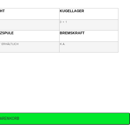
HT
KUGELLAGER
3 + 1
ZSPULE
BREMSKRAFT
T ERHÄLTLICH
K.A.
WARENKORB