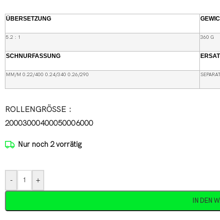
ÜBERSETZUNG
GEWIC
5.2 : 1
360 G
SCHNURFASSUNG
ERSAT
MM/M 0.22/400 0.24/340 0.26/290
SEPARA
ROLLENGRÖSSE
2000
3000
4000
5000
6000
Nur noch 2 vorrätig
-
+
IN DEN 