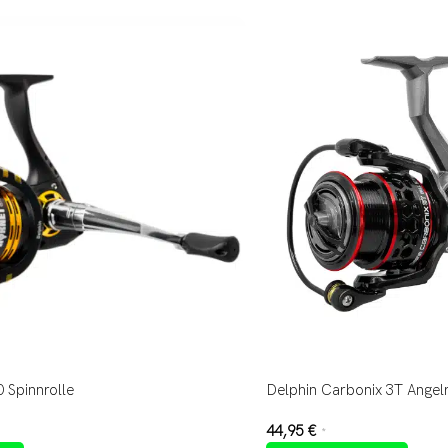
 Spinnrolle
Delphin Carbonix 3T Angelr
44,95
€
*