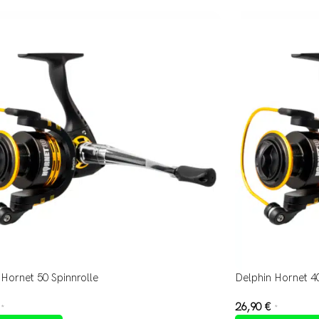
 Hornet 50 Spinnrolle
Delphin Hornet 40
26,90
€
*
*