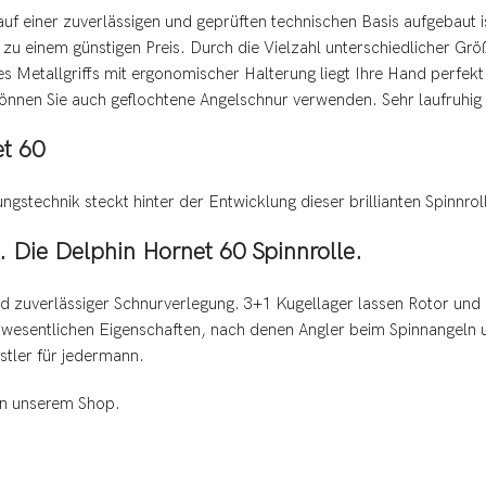
 auf einer zuverlässigen und geprüften technischen Basis aufgebaut
 zu einem günstigen Preis. Durch die Vielzahl unterschiedlicher Größ
s Metallgriffs mit ergonomischer Halterung liegt Ihre Hand perfekt a
können Sie auch geflochtene Angelschnur verwenden. Sehr laufruhig
et 60
stechnik steckt hinter der Entwicklung dieser brillianten Spinnrol
. Die Delphin Hornet 60 Spinnrolle.
und zuverlässiger Schnurverlegung. 3+1 Kugellager lassen Rotor und
e wesentlichen Eigenschaften, nach denen Angler beim Spinnangeln 
nstler für jedermann.
in unserem Shop.